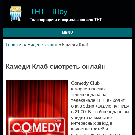
ТНТ - Шоу
Телепередачи и сериалы канала ТНТ
MENU
Главная
»
Видео каталог
» Камеди Клаб
Камеди Клаб смотреть онлайн
Comedy Club
-
юмористическая
телепередача на
телеканале ТНТ. выходит
она в эфир каждую пятницу
в 21:00. В этой передаче вы
увидите множество
интересных звёзд в
качестве гостей и
выступающих на сцене а