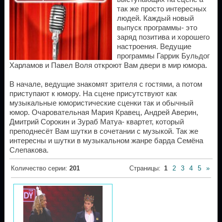
так же просто интересных
людей. Каждый новый
выпуск программы- это
заряд позитива и хорошего
настроения. Ведущие
программы Гаррик Бульдог
Харламов и Павел Воля откроют Вам двери в мир юмора.
В начале, ведущие знакомят зрителя с гостями, а потом
приступают к юмору. На сцене присутствуют как
музыкальные юмористические сценки так и обычный
юмор. Очаровательная Мария Кравец, Андрей Аверин,
Дмитрий Сорокин и Зураб Матуа- квартет, который
преподнесёт Вам шутки в сочетании с музыкой. Так же
интересны и шутки в музыкальном жанре барда Семёна
Слепакова.
Количество серии
:
201
Страницы
:
1
2
3
4
5
»