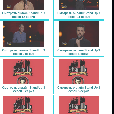
Смотреть онлайн Stand Up 3
Смотреть онлайн Stand Up 3
сезон 12 серия
сезон 11 серия
Смотреть онлайн Stand Up 3
Смотреть онлайн Stand Up 3
сезон 9 серия
сезон 8 серия
Смотреть онлайн Stand Up 3
Смотреть онлайн Stand Up 3
сезон 6 серия
сезон 5 серия