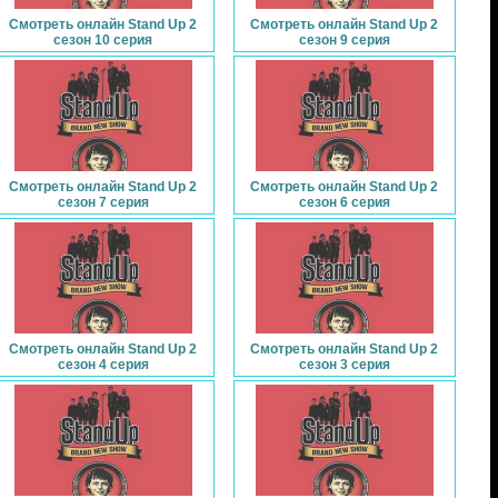
Смотреть онлайн Stand Up 2
Смотреть онлайн Stand Up 2
сезон 10 серия
сезон 9 серия
Смотреть онлайн Stand Up 2
Смотреть онлайн Stand Up 2
сезон 7 серия
сезон 6 серия
Смотреть онлайн Stand Up 2
Смотреть онлайн Stand Up 2
сезон 4 серия
сезон 3 серия