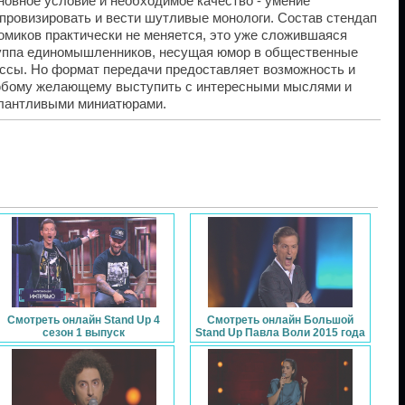
новное условие и необходимое качество - умение
провизировать и вести шутливые монологи. Состав стендап
комиков практически не меняется, это уже сложившаяся
уппа единомышленников, несущая юмор в общественные
ссы. Но формат передачи предоставляет возможность и
бому желающему выступить с интересными мыслями и
лантливыми миниатюрами.
Смотреть онлайн Stand Up 4
Смотреть онлайн Большой
сезон 1 выпуск
Stand Up Павла Воли 2015 года