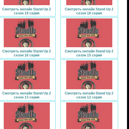
Смотреть онлайн Stand Up 2
Смотреть онлайн Stand Up 2
сезон 19 серия
сезон 18 серия
Смотреть онлайн Stand Up 2
Смотреть онлайн Stand Up 2
сезон 16 серия
сезон 15 серия
Смотреть онлайн Stand Up 2
Смотреть онлайн Stand Up 2
сезон 13 серия
сезон 12 серия