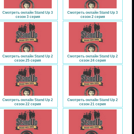
Смотреть онлайн Stand Up 3
Смотреть онлайн Stand Up 3
сезон 3 серия
сезон 2 серия
Смотреть онлайн Stand Up 2
Смотреть онлайн Stand Up 2
сезон 25 серия
сезон 24 серия
Смотреть онлайн Stand Up 2
Смотреть онлайн Stand Up 2
сезон 22 серия
сезон 21 серия