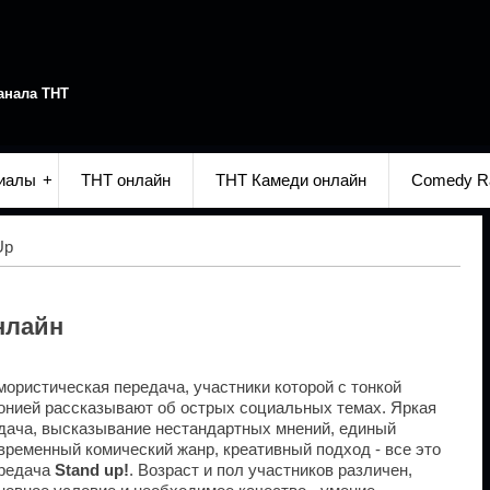
анала ТНТ
иалы
ТНТ онлайн
ТНТ Камеди онлайн
Comedy R
Up
нлайн
ористическая передача, участники которой с тонкой
онией рассказывают об острых социальных темах. Яркая
дача, высказывание нестандартных мнений, единый
временный комический жанр, креативный подход - все это
редача
Stand up!
. Возраст и пол участников различен,