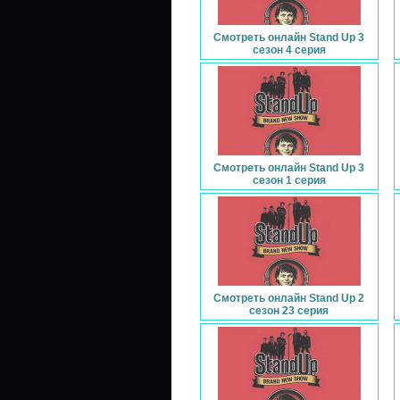
Смотреть онлайн Stand Up 3
сезон 4 серия
Смотреть онлайн Stand Up 3
сезон 1 серия
Смотреть онлайн Stand Up 2
сезон 23 серия