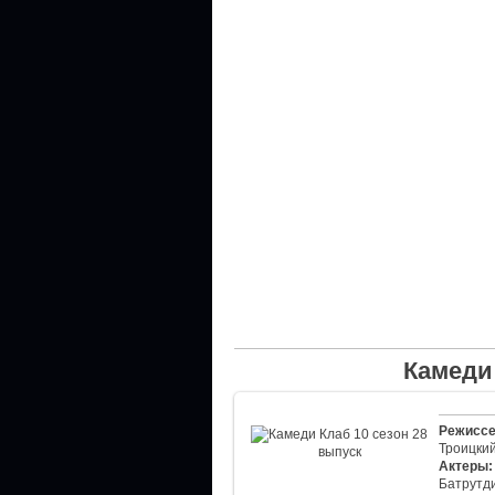
Камеди 
Режиссе
Троицки
Актеры:
Батрутди