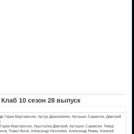
Клаб 10 сезон 28 выпуск
р:
Гарик Мартиросян, Артур Джанибекян, Арташес Саркисян, Дмитрий
й
Гарик Мартиросян, Хрусталев Дмитрий, Арташес Саркисян, Тимур
нов, Павел Воля, Александр Незлобин, Александр Ревва, Алексей