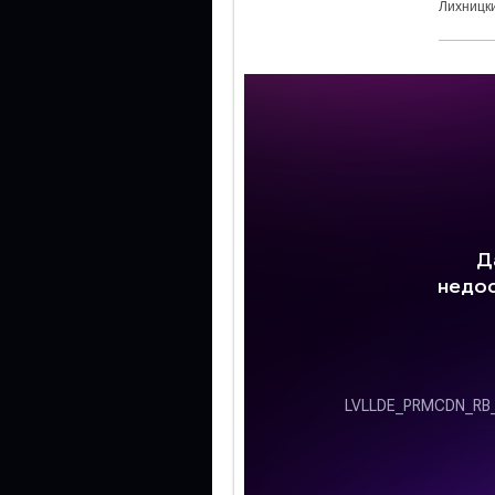
Лихницки