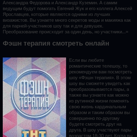
Александра Федорова и Александр Куземин. А самим
ведущим будут помогать Евгений Жук и его коллега Алексей
Ярославцев, которые являются одними из лучших
визажистов. Вы узнаете много секретов моды и макияжа как
для парней-участников шоу так и для девушек.
Преобразование происходит за один день, но участники...=
Фэшн терапия смотреть онлайн
Если вы любите
романтические телешоу, то
рекомендуем вам посмотреть
шоу «Фэшн терапия». В этом
шоу вы сможете увидеть как
преобразовываются пары, а
также вы узнаете как можно
из рутинной жизни поменять
свою жизнь кардинальным
образом и таким образом вы
совершенно по-другому
будете смотреть друг на
друга. В шоу участвуют пары
возрастом 18-30 лет. Когда вы