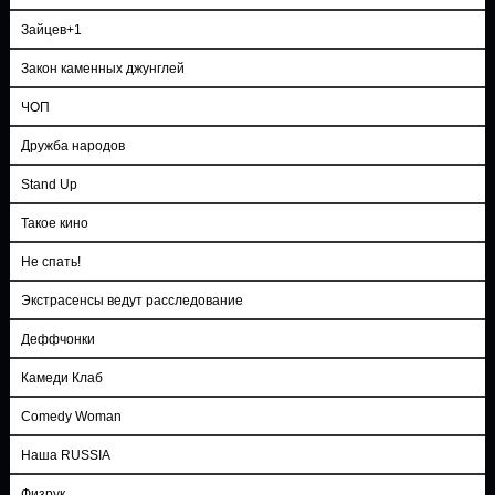
Зайцев+1
Закон каменных джунглей
ЧОП
Дружба народов
Stand Up
Такое кино
Не спать!
Экстрасенсы ведут расследование
Деффчонки
Камеди Клаб
Comedy Woman
Наша RUSSIA
Физрук