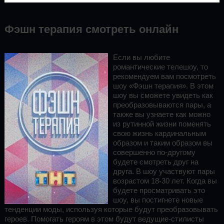
Фэшн терапия смотреть онлайн
Если вы любите
романтические телешоу, то
рекомендуем вам посмотреть
шоу «Фэшн терапия». В этом
шоу вы сможете увидеть как
преобразовываются пары, а
также вы узнаете как можно
из рутинной жизни поменять
свою жизнь кардинальным
образом и таким образом вы
совершенно по-другому
будете смотреть друг на
друга. В шоу участвуют пары
возрастом 18-30 лет. Когда вы
будете просматривать это
шоу, вы постигнете новые
тенденции моды, используя которые будут преобразовывать
героев. Помогать героям в этом будут ведущие-стилисты