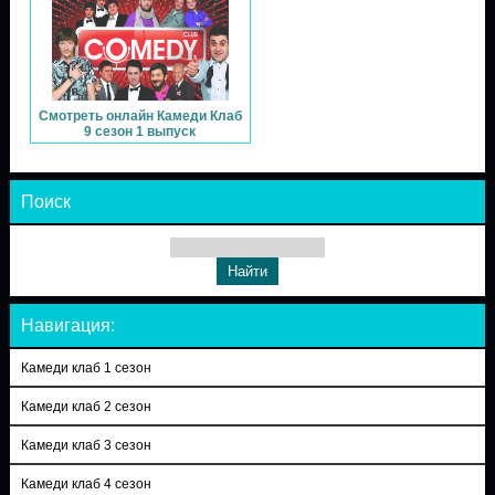
Смотреть онлайн Камеди Клаб
9 сезон 1 выпуск
Поиск
Навигация:
Камеди клаб 1 сезон
Камеди клаб 2 сезон
Камеди клаб 3 сезон
Камеди клаб 4 сезон