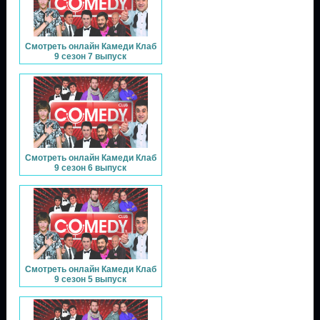
Смотреть онлайн Камеди Клаб
9 сезон 7 выпуск
Смотреть онлайн Камеди Клаб
9 сезон 6 выпуск
Смотреть онлайн Камеди Клаб
9 сезон 5 выпуск