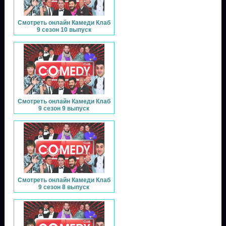
Смотреть онлайн Камеди Клаб
9 сезон 10 выпуск
Смотреть онлайн Камеди Клаб
9 сезон 9 выпуск
Смотреть онлайн Камеди Клаб
9 сезон 8 выпуск