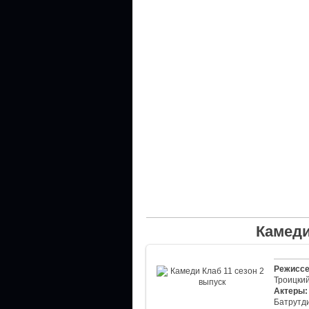
Камеди
Режиссе
Троицки
Актеры:
Батрутди