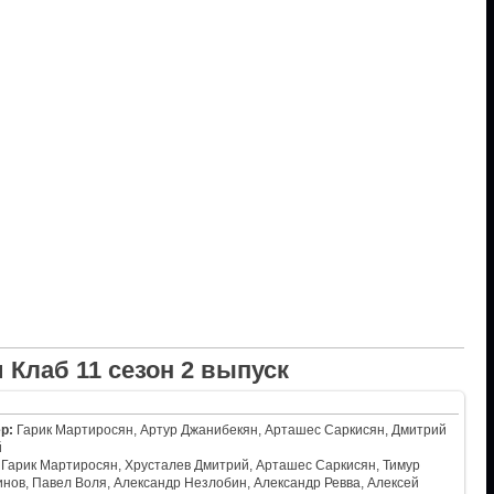
 Клаб 11 сезон 2 выпуск
р:
Гарик Мартиросян, Артур Джанибекян, Арташес Саркисян, Дмитрий
й
Гарик Мартиросян, Хрусталев Дмитрий, Арташес Саркисян, Тимур
нов, Павел Воля, Александр Незлобин, Александр Ревва, Алексей