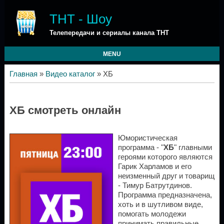
ТНТ - Шоу
Телепередачи и сериалы канала ТНТ
MENU
Главная
»
Видео каталог
» ХБ
ХБ смотреть онлайн
Юмористическая
программа - "
ХБ
" главными
героями которого являются
Гарик Харламов и его
неизменный друг и товарищ
- Тимур Батрутдинов.
Программа предназначена,
хоть и в шутливом виде,
помогать молодежи
принимать правильные