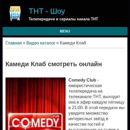
ТНТ - Шоу
Телепередачи и сериалы канала ТНТ
MENU
Главная
»
Видео каталог
» Камеди Клаб
Камеди Клаб смотреть онлайн
Comedy Club
-
юмористическая
телепередача на
телеканале ТНТ. выходит
она в эфир каждую пятницу
в 21:00. В этой передаче вы
увидите множество
интересных звёзд в
качестве гостей и
выступающих на сцене а