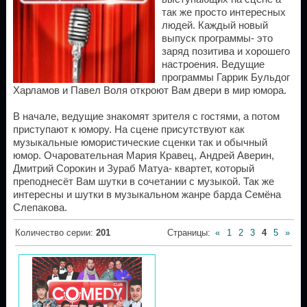
так же просто интересных
людей. Каждый новый
выпуск программы- это
заряд позитива и хорошего
настроения. Ведущие
программы Гаррик Бульдог
Харламов и Павел Воля откроют Вам двери в мир юмора.
В начале, ведущие знакомят зрителя с гостями, а потом
приступают к юмору. На сцене присутствуют как
музыкальные юмористические сценки так и обычный
юмор. Очаровательная Мария Кравец, Андрей Аверин,
Дмитрий Сорокин и Зураб Матуа- квартет, который
преподнесёт Вам шутки в сочетании с музыкой. Так же
интересны и шутки в музыкальном жанре барда Семёна
Слепакова.
Количество серии
:
201
Страницы
:
«
1
2
3
4
5
»