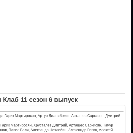
 Клаб 11 сезон 6 выпуск
р:
Гарик Мартиросян, Артур Джанибекян, Арташес Саркисян, Дмитрий
й
Гарик Мартиросян, Хрусталев Дмитрий, Арташес Саркисян, Тимур
нов, Павел Воля, Александр Незлобин, Александр Ревва, Алексей