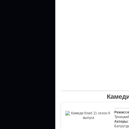
Камеди
Режиссе
Троицки
Актеры:
Батрутди