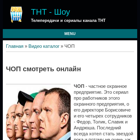
ТНТ - Шоу
Телепередачи и сериалы канала ТНТ
MENU
Главная
»
Видео каталог
» ЧОП
ЧОП смотреть онлайн
ЧОП
- частное охранное
предприятие. Это сериал
про работников этого
охранного предприятия, о
его директоре Борисовиче
и его четырех сотрудников
- Федор, Толик, Славик и
Андрюша. Последний
всегда хотел стать звездой
рока и потому не очень уж