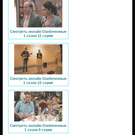
Смотреть онлайн Озабоченные
1 сезон 11 серия
Смотреть онлайн Озабоченные
1 сезон 10 серия
Смотреть онлайн Озабоченные
1 сезон 9 серия