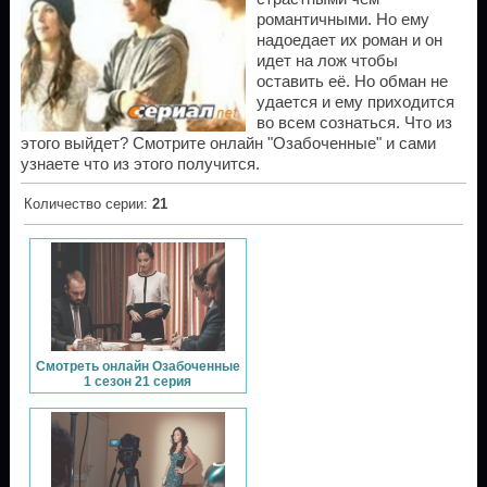
романтичными. Но ему
надоедает их роман и он
идет на лож чтобы
оставить её. Но обман не
удается и ему приходится
во всем сознаться. Что из
этого выйдет? Смотрите онлайн "Озабоченные" и сами
узнаете что из этого получится.
Количество серии
:
21
Смотреть онлайн Озабоченные
1 сезон 21 серия