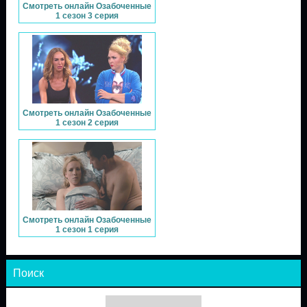
Смотреть онлайн Озабоченные
1 сезон 3 серия
Смотреть онлайн Озабоченные
1 сезон 2 серия
Смотреть онлайн Озабоченные
1 сезон 1 серия
Поиск