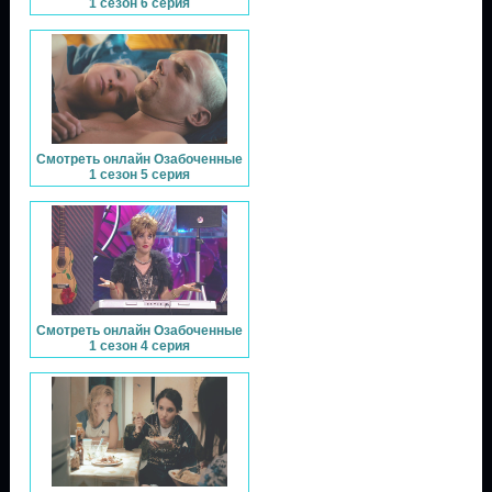
1 сезон 6 серия
Смотреть онлайн Озабоченные
1 сезон 5 серия
Смотреть онлайн Озабоченные
1 сезон 4 серия