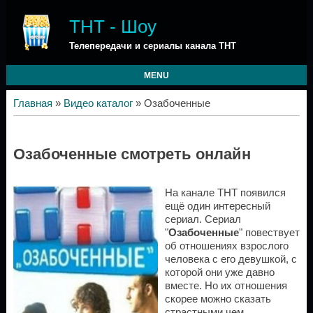
ТНТ - Шоу
Телепередачи и сериалы канала ТНТ
MENU
Главная
»
Видео каталог
» Озабоченные
Озабоченные смотреть онлайн
На канале ТНТ появился
ещё один интересный
сериал. Сериал
"
Озабоченные
" повествует
об отношениях взрослого
человека с его девушкой, с
которой они уже давно
вместе. Но их отношения
скорее можно сказать
страстными чем