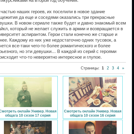
тикурсниками на второй год обучения.
счастью наших героев, их поселили в новое здание
щежития да еще и соседями оказались три прекрасные
вушки. В новом сериале также будет и давно знакомый всем
йкл, который не желает служить в армии и возвращается в
иверситет аспирантом. Герои стали конечно же старше и
нее. Каждому из них уже недостаточно одних тусовок, а
чется все-таки чего-то более романтического и более
рьезного, но эти девушки… В каждой из серий с героями
оисходит что-то невероятно интересное и глупое.
Страницы
:
1
2
3
4
»
Смотреть онлайн Универ. Новая
Смотреть онлайн Универ. Новая
общага 10 сезон 17 серия
общага 10 сезон 16 серия