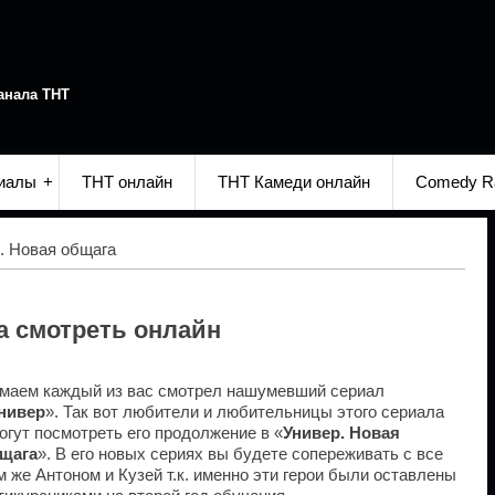
анала ТНТ
иалы
ТНТ онлайн
ТНТ Камеди онлайн
Comedy R
. Новая общага
а смотреть онлайн
маем каждый из вас смотрел нашумевший сериал
нивер
». Так вот любители и любительницы этого сериала
огут посмотреть его продолжение в «
Универ. Новая
щага
». В его новых сериях вы будете сопереживать с все
м же Антоном и Кузей т.к. именно эти герои были оставлены