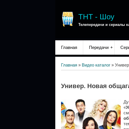
ТНТ - Шоу
Телепередачи и сериалы к
Главная
Передачи
Сер
Главная
»
Видео каталог
» Универ
Универ. Новая общаг
Ду
«
У
см
об
те