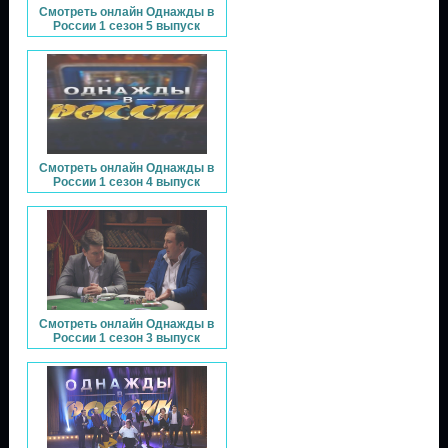
Смотреть онлайн Однажды в
России 1 сезон 5 выпуск
Смотреть онлайн Однажды в
России 1 сезон 4 выпуск
Смотреть онлайн Однажды в
России 1 сезон 3 выпуск