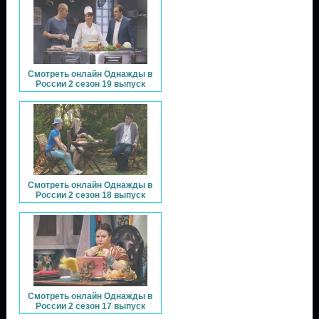
Смотреть онлайн Однажды в
России 2 сезон 19 выпуск
Смотреть онлайн Однажды в
России 2 сезон 18 выпуск
Смотреть онлайн Однажды в
России 2 сезон 17 выпуск