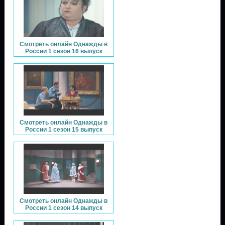
Смотреть онлайн Однажды в
России 1 сезон 16 выпуск
Смотреть онлайн Однажды в
России 1 сезон 15 выпуск
Смотреть онлайн Однажды в
России 1 сезон 14 выпуск