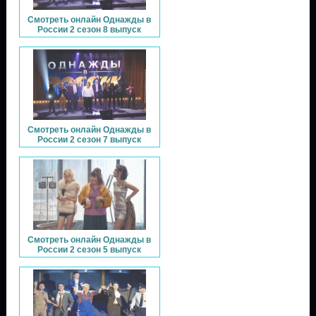
Смотреть онлайн Однажды в
России 2 сезон 8 выпуск
Смотреть онлайн Однажды в
России 2 сезон 7 выпуск
Смотреть онлайн Однажды в
России 2 сезон 5 выпуск