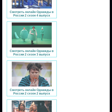
Смотреть онлайн Однажды в
России 2 сезон 4 выпуск
Смотреть онлайн Однажды в
России 2 сезон 3 выпуск
Смотреть онлайн Однажды в
России 2 сезон 2 выпуск