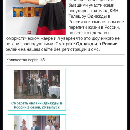
бывшими участниками
популярных команд КВН.
Телешоу Однажды в
России показывает нам все
перепити жизни в России,
но все это сделано в
юмористическом жанре и я уверен что это шоу никого не
оставит равнодушными. Смотрите
Однажды в России
онлайн на нашем сайте без регистраций и смс.
Количество серии
:
43
Смотреть онлайн Однажды в
России 2 сезон, 26 выпуск