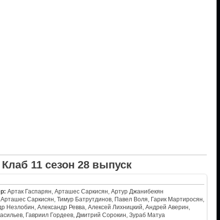
Клаб 11 сезон 28 выпуск
р:
Артак Гаспарян, Арташес Саркисян, Артур Джанибекян
Арташес Саркисян, Тимур Батрутдинов, Павел Воля, Гарик Мартиросян,
р Незлобин, Александр Ревва, Алексей Лихницкий, Андрей Аверин,
асильев, Гавриил Гордеев, Дмитрий Сорокин, Зураб Матуа