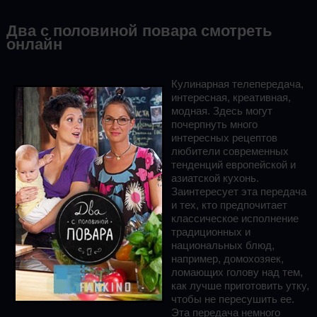
Два с половиной повара смотреть
онлайн
Кулинарная телепередача,
интересная, креативная,
модная. Здесь могут
почерпнуть много
интересных рецептов
любители современных
тенденций европейской и
азиатской кухонь.
Заинтересует эта передача
и тех, кто предпочитает
классическое исполнение
традиционных и
национальных блюд,
например, домохозяек,
ломающих голову над тем,
как лучше приготовить утку,
чтобы не пересушить ее.
Эта передача немного