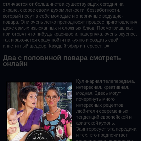
отличается от большинства существующих сегодня на
экране, скорее своим духом легкости, беззаботности,
который несут в себе молодые и энергичные ведущие-
повара. Они очень легко преподносят процесс приготовления
даже самых изысканных и сложных блюд. Посмотришь как
приготовят что-нибудь красивое и, наверняка, очень вкусное,
так и захочется сразу пойти на кухню и создать свой
аппетитный шедевр. Каждый эфир интересен...=
Два с половиной повара смотреть
онлайн
Кулинарная телепередача,
интересная, креативная,
модная. Здесь могут
почерпнуть много
интересных рецептов
любители современных
тенденций европейской и
азиатской кухонь.
Заинтересует эта передача
и тех, кто предпочитает