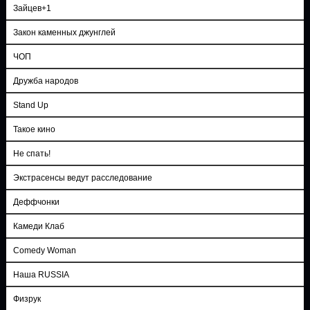
Зайцев+1
Закон каменных джунглей
ЧОП
Дружба народов
Stand Up
Такое кино
Не спать!
Экстрасенсы ведут расследование
Деффчонки
Камеди Клаб
Comedy Woman
Наша RUSSIA
Физрук