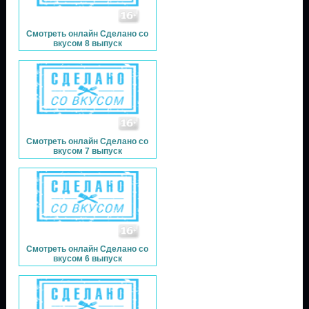
Смотреть онлайн Сделано со
вкусом 8 выпуск
Смотреть онлайн Сделано со
вкусом 7 выпуск
Смотреть онлайн Сделано со
вкусом 6 выпуск