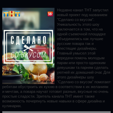
Недавно канал ТНТ запустил
новый проект под названием
"Сделано со вкусом".
Уникальность этого шоу
заключается в том, что на
одной съемочной площадке
объединились как лучшие
русские повара так и
блестящие дизайнеры.
Главный умысел этой
передачи помочь молодым
парам или просто одиноким
девушкам та парням сделать
уютней их домашний очаг. Для
этого дизайнеры шоу
"Сделано со вкусом" помогают
ребятам обустроить их кухню в соответствии к их желаниям
и мечтам, а повара научат готовит разные, вкусные но очень
простые сладости. Зритель канала ТНТ имеет также
возможность почерпнуть новые навыки в сфере дизайна и
кулинарии.