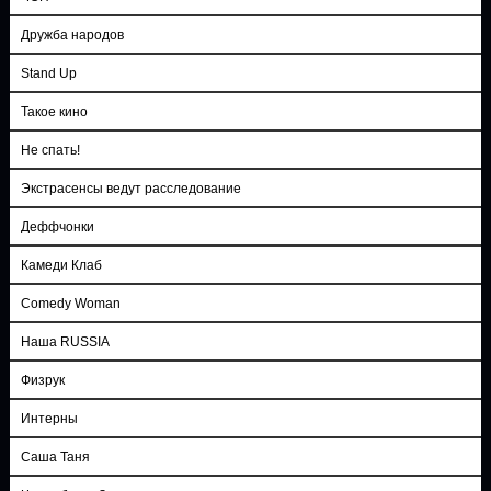
Дружба народов
Stand Up
Такое кино
Не спать!
Экстрасенсы ведут расследование
Деффчонки
Камеди Клаб
Comedy Woman
Наша RUSSIA
Физрук
Интерны
Саша Таня