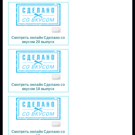
Смотреть онлайн Сделано со
вкусом 20 выпуск
Смотреть онлайн Сделано со
вкусом 18 выпуск
Смотреть онлайн Сделано со