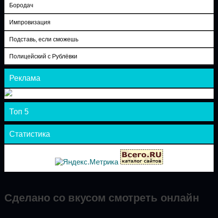
Бородач
Импровизация
Подставь, если сможешь
Полицейский с Рублёвки
Реклама
Топ 5
Статистика
Сделано со вкусом смотреть онлайн