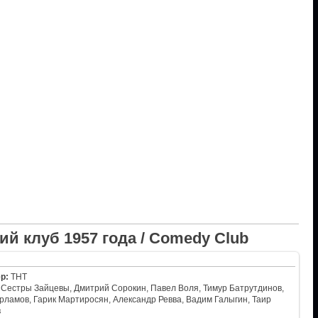
й клуб 1957 года / Comedy Club
р:
ТНТ
Сестры Зайцевы, Дмитрий Сорокин, Павел Воля, Тимур Батрутдинов,
рламов, Гарик Мартиросян, Александр Ревва, Вадим Галыгин, Таир
в