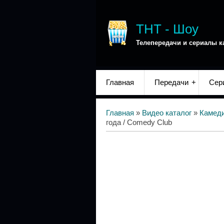
ТНТ - Шоу
Телепередачи и сериалы к
Главная
Передачи
Сер
Главная
»
Видео каталог
»
Камед
года / Comedy Club