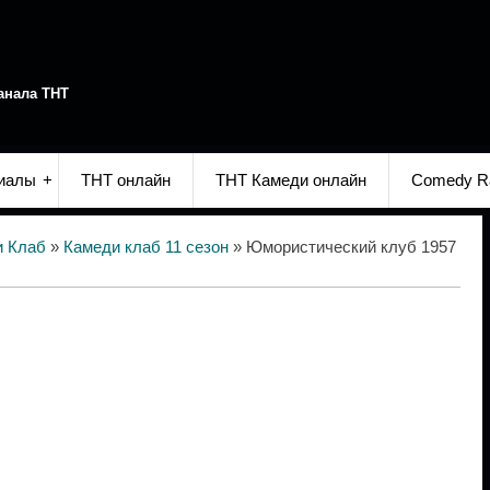
анала ТНТ
иалы
ТНТ онлайн
ТНТ Камеди онлайн
Comedy R
и Клаб
»
Камеди клаб 11 сезон
» Юмористический клуб 1957