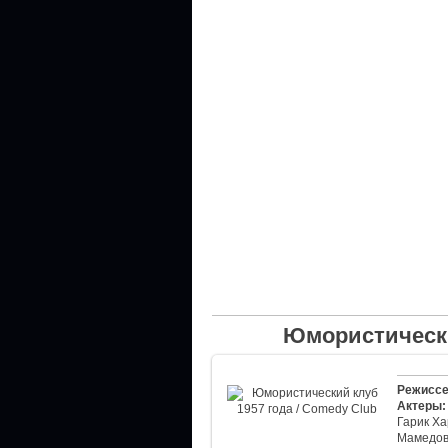
Юмористически
Режиссе
Актеры:
Гарик Ха
Мамедо