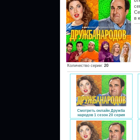
от
се
Се
в 
Количество серии
:
20
Смотреть онлайн Дружба
народов 1 сезон 20 серия