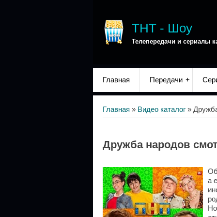
ТНТ - Шоу
Телепередачи и сериалы к
Главная
Передачи
Сер
Главная
»
Видео каталог
» Дружба
Дружба народов смо
Об
а 
ин
ро
Но