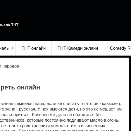
анала ТНТ
иалы
ТНТ онлайн
ТНТ Камеди онлайн
Comedy R
 народов
треть онлайн
ычная семейная пара, если не считать то что он - кавказец,
его жена - русская. У них имеются дети, но это не мешает им
огда ссориться. Конечно же дело не обходится без
дственников, которые постоянно подливают масло в огонь.
 не только родственники помогают им в выяснениях