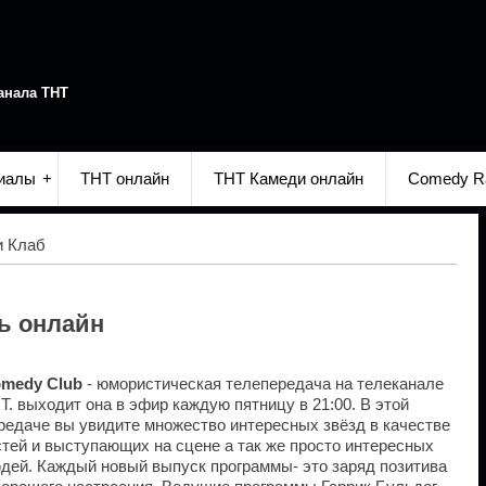
анала ТНТ
иалы
ТНТ онлайн
ТНТ Камеди онлайн
Comedy R
и Клаб
ь онлайн
medy Club
- юмористическая телепередача на телеканале
Т. выходит она в эфир каждую пятницу в 21:00. В этой
редаче вы увидите множество интересных звёзд в качестве
стей и выступающих на сцене а так же просто интересных
дей. Каждый новый выпуск программы- это заряд позитива