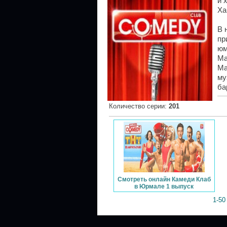
и 
Ха
В 
пр
юм
Ма
Ма
му
ба
Количество серии
:
201
Смотреть онлайн Камеди Клаб
в Юрмале 1 выпуск
1-50