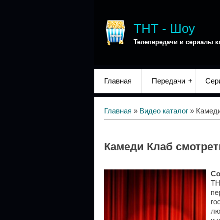
ТНТ - Шоу
Телепередачи и сериалы к
Главная
Передачи
Сер
Главная
»
Видео каталог
» Камед
Камеди Клаб смотрет
Co
ТН
пе
го
лю