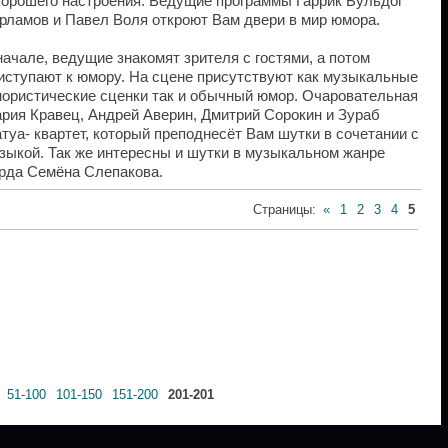
хорошего настроения. Ведущие программы Гаррик Бульдог
рламов и Павел Воля откроют Вам двери в мир юмора.
начале, ведущие знакомят зрителя с гостями, а потом
иступают к юмору. На сцене присутствуют как музыкальные
ористические сценки так и обычный юмор. Очаровательная
рия Кравец, Андрей Аверин, Дмитрий Сорокин и Зураб
туа- квартет, который преподнесёт Вам шутки в сочетании с
зыкой. Так же интересны и шутки в музыкальном жанре
рда Семёна Слепакова.
Страницы
:
«
1
2
3
4
5
51-100
101-150
151-200
201-201