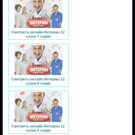
Смотреть онлайн Интерны 12
сезон 7 серия
Смотреть онлайн Интерны 12
сезон 6 серия
Смотреть онлайн Интерны 12
сезон 5 серия