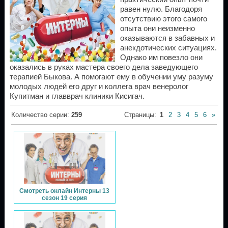
равен нулю. Благодоря
отсутствию этого самого
опыта они неизменно
оказываются в забавных и
анекдотических ситуациях.
Однако им повезло они
оказались в руках мастера своего дела заведующего
терапией Быкова. А помогают ему в обучении уму разуму
молодых людей его друг и коллега врач венеролог
Купитман и главврач клиники Кисигач.
Количество серии
:
259
Страницы
:
1
2
3
4
5
6
»
Смотреть онлайн Интерны 13
сезон 19 серия