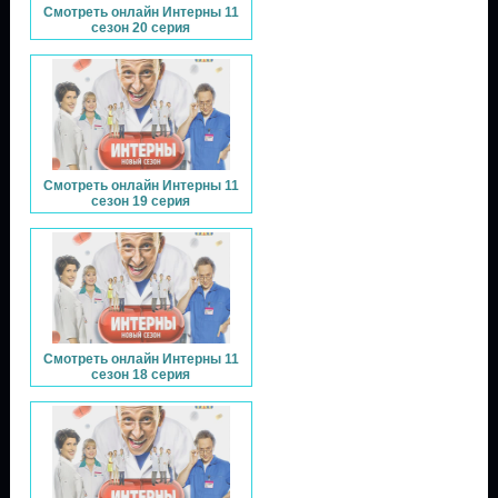
Смотреть онлайн Интерны 11
сезон 20 серия
Смотреть онлайн Интерны 11
сезон 19 серия
Смотреть онлайн Интерны 11
сезон 18 серия