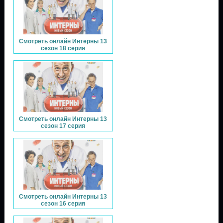
Смотреть онлайн Интерны 13
сезон 18 серия
Смотреть онлайн Интерны 13
сезон 17 серия
Смотреть онлайн Интерны 13
сезон 16 серия