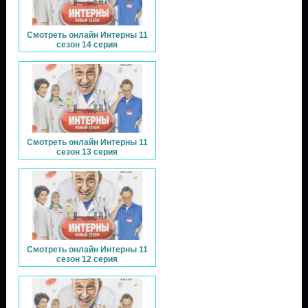
Смотреть онлайн Интерны 11
сезон 14 серия
Смотреть онлайн Интерны 11
сезон 13 серия
Смотреть онлайн Интерны 11
сезон 12 серия