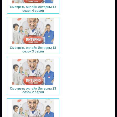
Смотреть онлайн Интерны 13
сезон 4 серия
Смотреть онлайн Интерны 13
сезон 3 серия
Смотреть онлайн Интерны 13
сезон 2 серия