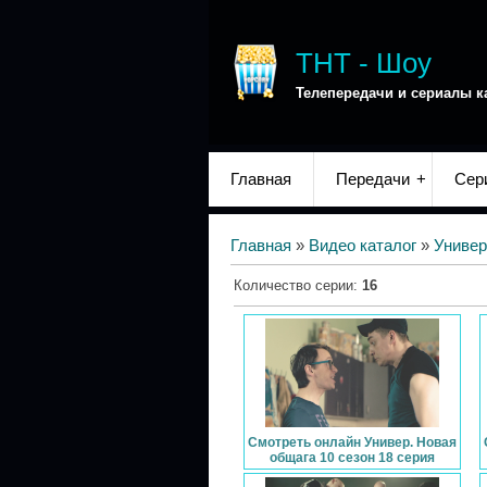
ТНТ - Шоу
Телепередачи и сериалы к
Главная
Передачи
Сер
Главная
»
Видео каталог
»
Универ
Количество серии
:
16
Смотреть онлайн Универ. Новая
общага 10 сезон 18 серия