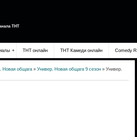
анала ТНТ
иалы
ТНТ онлайн
ТНТ Камеди онлайн
Comedy R
. Новая общага
»
Универ. Новая общага 9 сезон
» Универ.