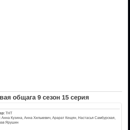
вая общага 9 сезон 15 серия
ер:
ТНТ
:
Анна Кузина, Анна Хилькевич, Арарат Кещян, Настасья Самбурская,
лав Ярушин