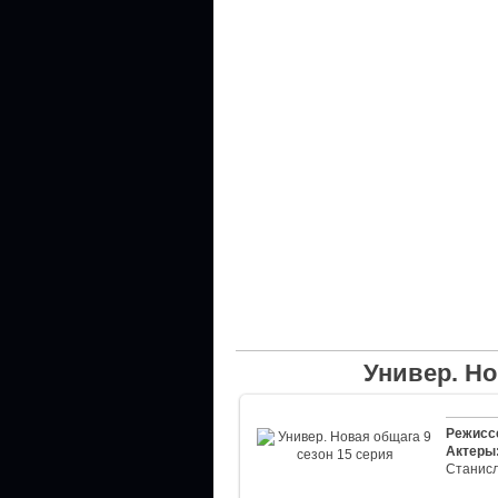
Универ. Но
Режисс
Актеры
Станис