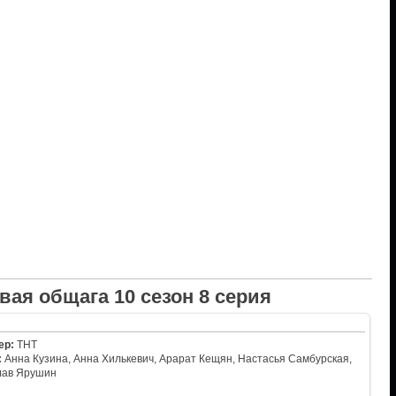
вая общага 10 сезон 8 серия
ер:
ТНТ
:
Анна Кузина, Анна Хилькевич, Арарат Кещян, Настасья Самбурская,
лав Ярушин