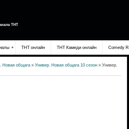
анала ТНТ
иалы
ТНТ онлайн
ТНТ Камеди онлайн
Comedy R
. Новая общага
»
Универ. Новая общага 10 сезон
» Универ.