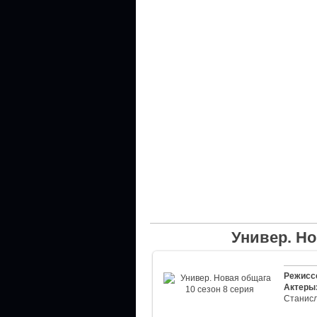
Универ. Но
Режисс
Актеры
Станис