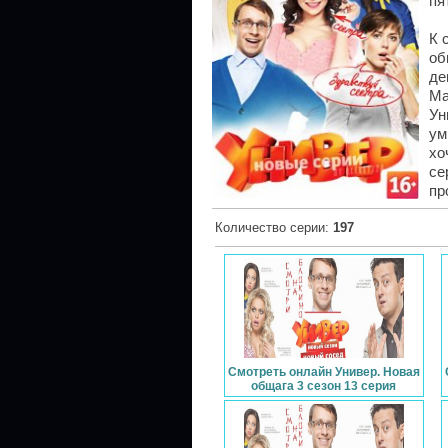
пя
К 
об
де
Ма
Ун
ум
хо
се
пр
Количество серии
:
197
Смотреть онлайн Универ. Новая
общага 3 сезон 13 серия