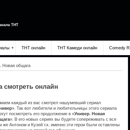
анала ТНТ
иалы
ТНТ онлайн
ТНТ Камеди онлайн
Comedy R
. Новая общага
а смотреть онлайн
маем каждый из вас смотрел нашумевший сериал
нивер
». Так вот любители и любительницы этого сериала
огут посмотреть его продолжение в «
Универ. Новая
щага
». В его новых сериях вы будете сопереживать с все
м же Антоном и Кузей т.к. именно эти герои были оставлены