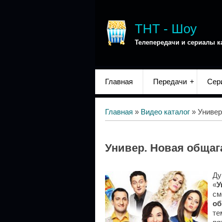
ТНТ - Шоу
Телепередачи и сериалы к
Главная
Передачи
Сер
Главная
»
Видео каталог
» Универ
Универ. Новая общаг
Ду
«
У
см
об
те