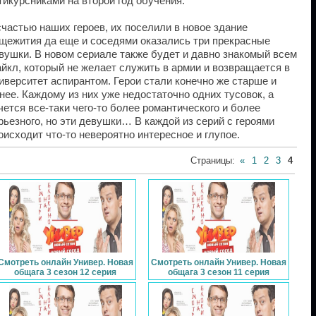
тикурсниками на второй год обучения.
счастью наших героев, их поселили в новое здание
щежития да еще и соседями оказались три прекрасные
вушки. В новом сериале также будет и давно знакомый всем
йкл, который не желает служить в армии и возвращается в
иверситет аспирантом. Герои стали конечно же старше и
нее. Каждому из них уже недостаточно одних тусовок, а
чется все-таки чего-то более романтического и более
рьезного, но эти девушки… В каждой из серий с героями
оисходит что-то невероятно интересное и глупое.
Страницы
:
«
1
2
3
4
Смотреть онлайн Универ. Новая
Смотреть онлайн Универ. Новая
общага 3 сезон 12 серия
общага 3 сезон 11 серия