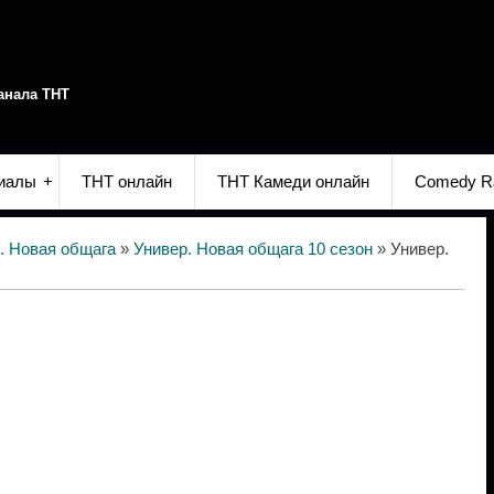
анала ТНТ
иалы
ТНТ онлайн
ТНТ Камеди онлайн
Comedy R
. Новая общага
»
Универ. Новая общага 10 сезон
» Универ.