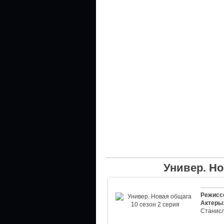
Универ. Но
Режисс
Актеры
Станис