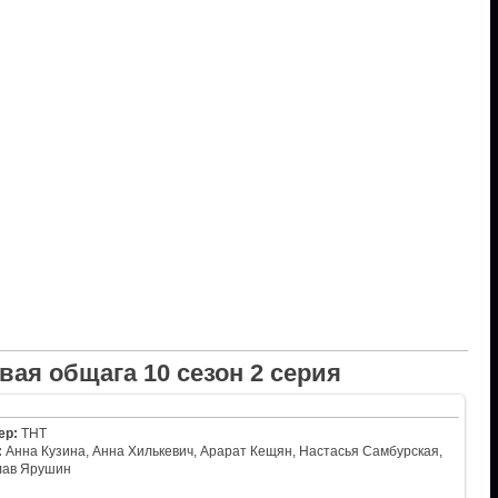
вая общага 10 сезон 2 серия
ер:
ТНТ
:
Анна Кузина, Анна Хилькевич, Арарат Кещян, Настасья Самбурская,
лав Ярушин