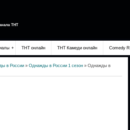
анала ТНТ
иалы
ТНТ онлайн
ТНТ Камеди онлайн
Comedy R
ды в России
»
Однажды в России 1 сезон
» Однажды в