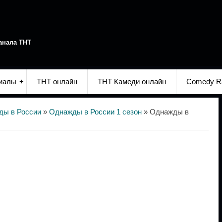
анала ТНТ
иалы
ТНТ онлайн
ТНТ Камеди онлайн
Comedy R
ды в России
»
Однажды в России 1 сезон
» Однажды в