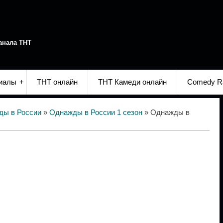
анала ТНТ
иалы
ТНТ онлайн
ТНТ Камеди онлайн
Comedy R
ды в России
»
Однажды в России 1 сезон
» Однажды в