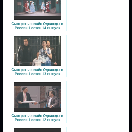
Смотреть онлайн Однажды в
России 1 сезон 14 выпуск
Смотреть онлайн Однажды в
России 1 сезон 13 выпуск
Смотреть онлайн Однажды в
России 1 сезон 12 выпуск