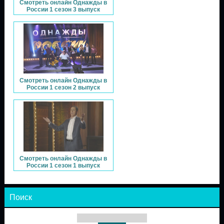
Смотреть онлайн Однажды в
России 1 сезон 3 выпуск
Смотреть онлайн Однажды в
России 1 сезон 2 выпуск
Смотреть онлайн Однажды в
России 1 сезон 1 выпуск
Поиск