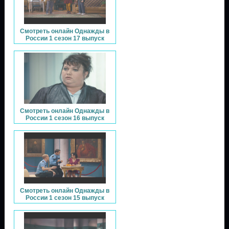
Смотреть онлайн Однажды в
России 1 сезон 17 выпуск
Смотреть онлайн Однажды в
России 1 сезон 16 выпуск
Смотреть онлайн Однажды в
России 1 сезон 15 выпуск