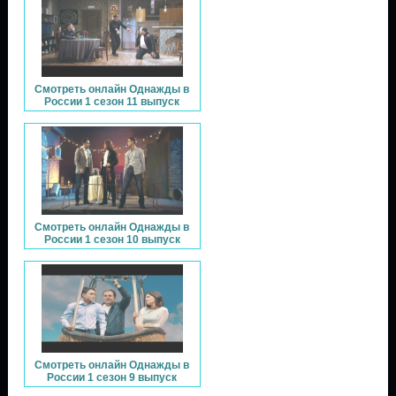
Смотреть онлайн Однажды в
России 1 сезон 11 выпуск
Смотреть онлайн Однажды в
России 1 сезон 10 выпуск
Смотреть онлайн Однажды в
России 1 сезон 9 выпуск