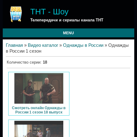
ТНТ - Шоу
Телепередачи и сериалы канала ТНТ
MENU
Главная
»
Видео каталог
»
Однажды в России
» Однажды
в России 1 сезон
Количество серии
:
18
Смотреть онлайн Однажды в
России 1 сезон 18 выпуск