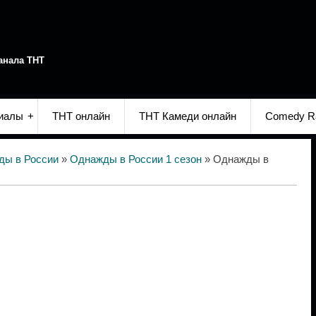
анала ТНТ
иалы
ТНТ онлайн
ТНТ Камеди онлайн
Comedy R
ды в России
»
Однажды в России 1 сезон
» Однажды в