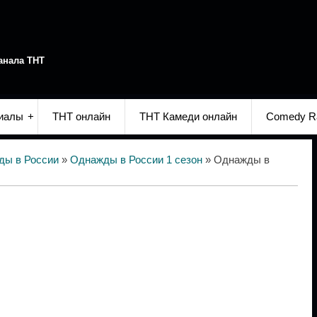
анала ТНТ
иалы
ТНТ онлайн
ТНТ Камеди онлайн
Comedy R
ды в России
»
Однажды в России 1 сезон
» Однажды в