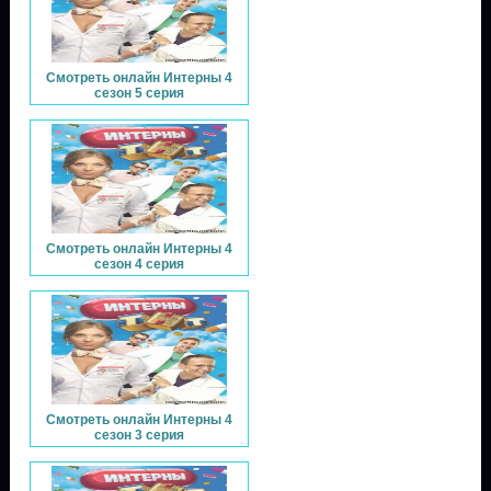
Смотреть онлайн Интерны 4
сезон 5 серия
Смотреть онлайн Интерны 4
сезон 4 серия
Смотреть онлайн Интерны 4
сезон 3 серия