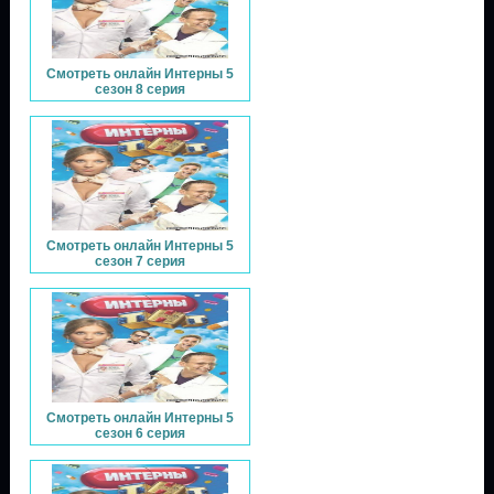
Смотреть онлайн Интерны 5
сезон 8 серия
Смотреть онлайн Интерны 5
сезон 7 серия
Смотреть онлайн Интерны 5
сезон 6 серия