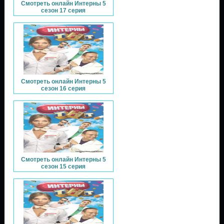
Смотреть онлайн Интерны 5
сезон 17 серия
Смотреть онлайн Интерны 5
сезон 16 серия
Смотреть онлайн Интерны 5
сезон 15 серия