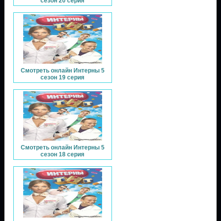
сезон 20 серия
Смотреть онлайн Интерны 5
сезон 19 серия
Смотреть онлайн Интерны 5
сезон 18 серия