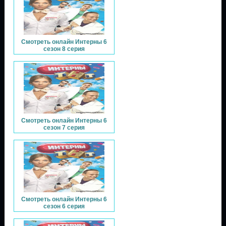
Смотреть онлайн Интерны 6
сезон 8 серия
Смотреть онлайн Интерны 6
сезон 7 серия
Смотреть онлайн Интерны 6
сезон 6 серия