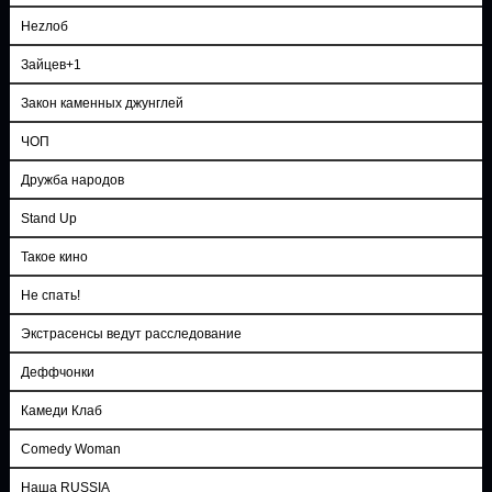
Неzлоб
Зайцев+1
Закон каменных джунглей
ЧОП
Дружба народов
Stand Up
Такое кино
Не спать!
Экстрасенсы ведут расследование
Деффчонки
Камеди Клаб
Comedy Woman
Наша RUSSIA