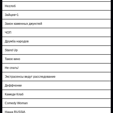
Неzлоб
Зайцев+1
Закон каменных джунглей
ЧОП
Дружба народов
Stand Up
Такое кино
Не спать!
Экстрасенсы ведут расследование
Деффчонки
Камеди Клаб
Comedy Woman
Наша RUSSIA