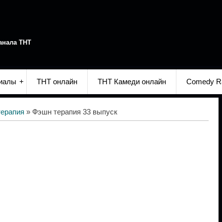
анала ТНТ
иалы
ТНТ онлайн
ТНТ Камеди онлайн
Comedy R
ерапия
» Фэшн терапия 33 выпуск