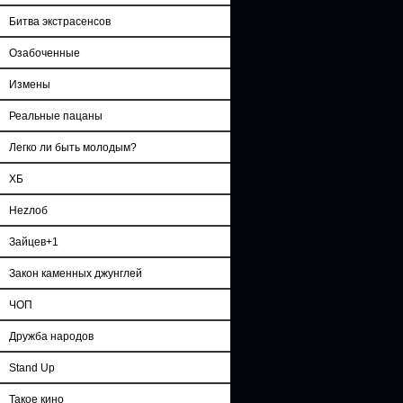
Битва экстрасенсов
Озабоченные
Измены
Реальные пацаны
Легко ли быть молодым?
ХБ
Неzлоб
Зайцев+1
Закон каменных джунглей
ЧОП
Дружба народов
Stand Up
Такое кино