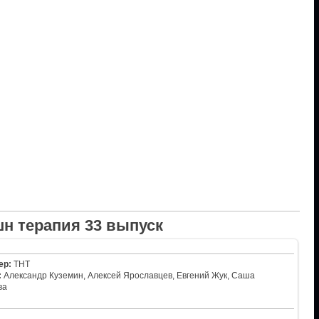
н терапия 33 выпуск
ер:
ТНТ
:
Александр Куземин, Алексей Ярославцев, Евгений Жук, Саша
ва