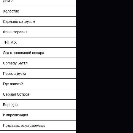
Дом 2
Холостяк
Сделано со вкусом
Фэшн терапия
ТНТ.MIX
Два с половиной повара
Comedy Баттл
Перезагрузка
Где логика?
Сериал Остров
Бородач
Импровизация
Подставь, если сможешь