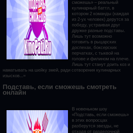
сможешь» – реальный
кулинарный баттл, в
котором 2 команды (каждая
из 2-ух человек) дерутся за
победу, устраивая друг
дружке разные подставы.
Лишь тут возможно
готовить в рыцарских
доспехах, боксерских
перчатках, с тыквой на
голове и филином на плече.
Лишь тут станут доить коз и
наматывать на шейку змей, ради сотворения кулинарных
изысков...=
Подставь, если сможешь смотреть
онлайн
В новеньком шоу
«Подставь, если сможешь»
в этих вопросцах
разберутся звезды, не
отходя от разделочной