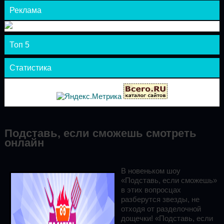
Реклама
Топ 5
Статистика
Подставь, если сможешь смотреть
онлайн
В новеньком шоу
«Подставь, если сможешь»
в этих вопросцах
разберутся звезды, не
отходя от разделочной
дощечки! «Подставь, если