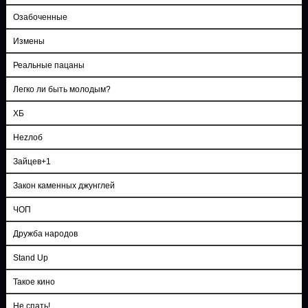
Озабоченные
Измены
Реальные пацаны
Легко ли быть молодым?
ХБ
Неzлоб
Зайцев+1
Закон каменных джунглей
ЧОП
Дружба народов
Stand Up
Такое кино
Не спать!