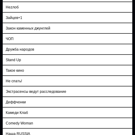
Неzлоб
Зайцев+1
Закон каменных джунглей
ЧОП
Дружба народов
Stand Up
Такое кино
Не спать!
Экстрасенсы ведут расследование
Деффчонки
Камеди Клаб
Comedy Woman
Наша RUSSIA