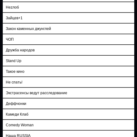
Неzлоб
Зайцев+1
Закон каменных джунглей
ЧОП
Дружба народов
Stand Up
Такое кино
Не спать!
Экстрасенсы ведут расследование
Деффчонки
Камеди Клаб
Comedy Woman
Наша RUSSIA