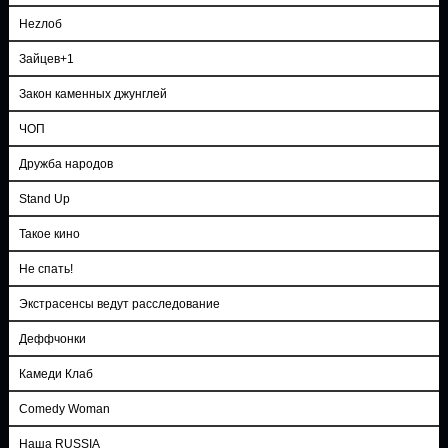
Неzлоб
Зайцев+1
Закон каменных джунглей
ЧОП
Дружба народов
Stand Up
Такое кино
Не спать!
Экстрасенсы ведут расследование
Деффчонки
Камеди Клаб
Comedy Woman
Наша RUSSIA