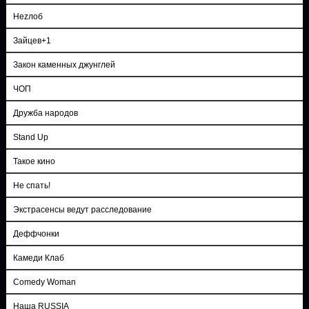
Неzлоб
Зайцев+1
Закон каменных джунглей
ЧОП
Дружба народов
Stand Up
Такое кино
Не спать!
Экстрасенсы ведут расследование
Деффчонки
Камеди Клаб
Comedy Woman
Наша RUSSIA