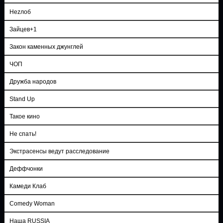
Неzлоб
Зайцев+1
Закон каменных джунглей
ЧОП
Дружба народов
Stand Up
Такое кино
Не спать!
Экстрасенсы ведут расследование
Деффчонки
Камеди Клаб
Comedy Woman
Наша RUSSIA