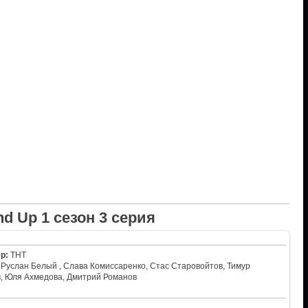
nd Up 1 сезон 3 серия
р:
ТНТ
Руслан Белый , Слава Комиссаренко, Стас Старовойтов, Тимур
в, Юля Ахмедова, Дмитрий Романов