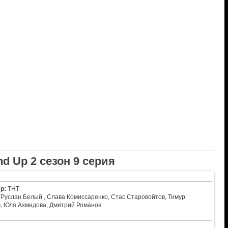
nd Up 2 сезон 9 серия
р:
ТНТ
Руслан Белый , Слава Комиссаренко, Стас Старовойтов, Тимур
в, Юля Ахмедова, Дмитрий Романов