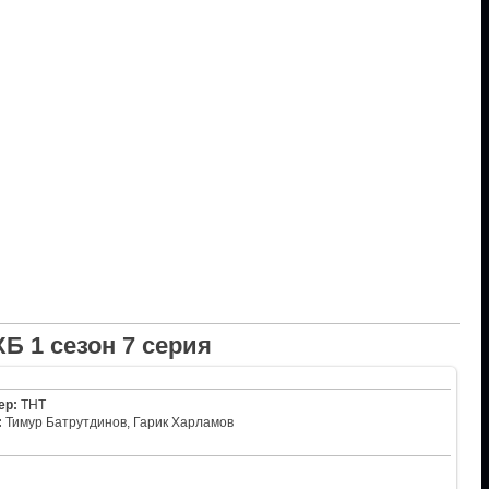
ХБ 1 сезон 7 серия
ер:
ТНТ
:
Тимур Батрутдинов, Гарик Харламов