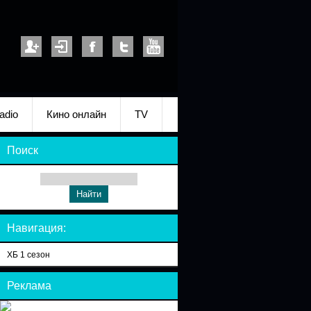
adio
Кино онлайн
TV
Поиск
Навигация:
ХБ 1 сезон
Реклама