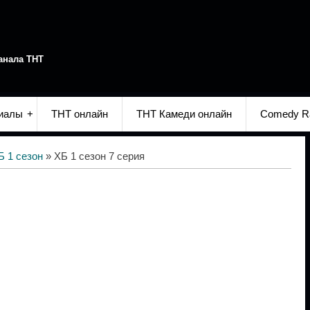
анала ТНТ
иалы
ТНТ онлайн
ТНТ Камеди онлайн
Comedy R
Б 1 сезон
» ХБ 1 сезон 7 серия