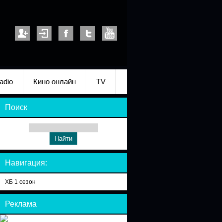
adio
Кино онлайн
TV
Поиск
Навигация:
ХБ 1 сезон
Реклама