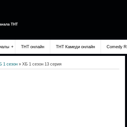
анала ТНТ
иалы
ТНТ онлайн
ТНТ Камеди онлайн
Comedy R
Б 1 сезон
» ХБ 1 сезон 13 серия