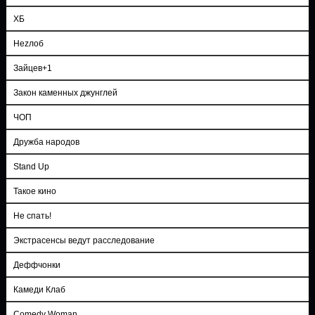
ХБ
Неzлоб
Зайцев+1
Закон каменных джунглей
ЧОП
Дружба народов
Stand Up
Такое кино
Не спать!
Экстрасенсы ведут расследование
Деффчонки
Камеди Клаб
Comedy Woman