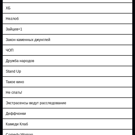
ХБ
Неzлоб
Зайцев+1
Закон каменных джунглей
ЧОП
Дружба народов
Stand Up
Такое кино
Не спать!
Экстрасенсы ведут расследование
Деффчонки
Камеди Клаб
Comedy Woman