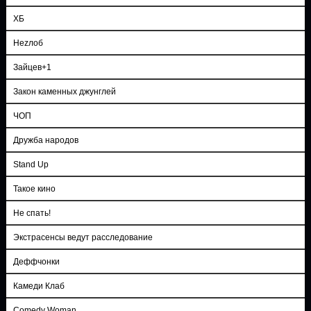
ХБ
Неzлоб
Зайцев+1
Закон каменных джунглей
ЧОП
Дружба народов
Stand Up
Такое кино
Не спать!
Экстрасенсы ведут расследование
Деффчонки
Камеди Клаб
Comedy Woman