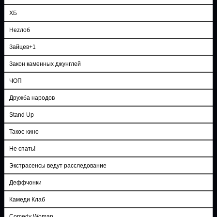
ХБ
Неzлоб
Зайцев+1
Закон каменных джунглей
ЧОП
Дружба народов
Stand Up
Такое кино
Не спать!
Экстрасенсы ведут расследование
Деффчонки
Камеди Клаб
Comedy Woman