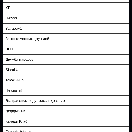
ХБ
Неzлоб
Зайцев+1
Закон каменных джунглей
ЧОП
Дружба народов
Stand Up
Такое кино
Не спать!
Экстрасенсы ведут расследование
Деффчонки
Камеди Клаб
Comedy Woman